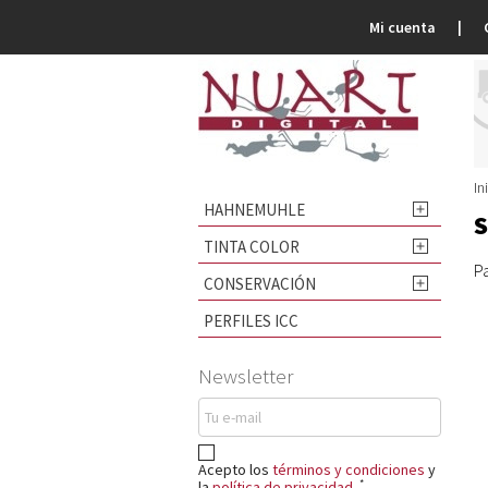
Mi cuenta
In
HAHNEMUHLE

S
TINTA COLOR

P
CONSERVACIÓN

PERFILES ICC
Newsletter
Acepto los
términos y condiciones
y
*
la
política de privacidad
.