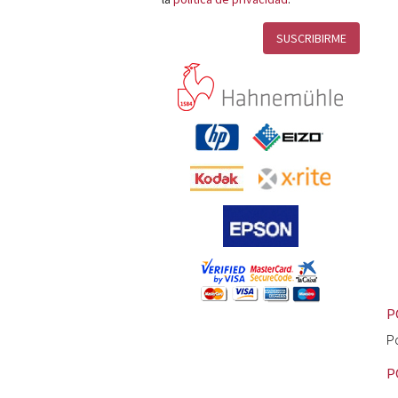
P
P
P