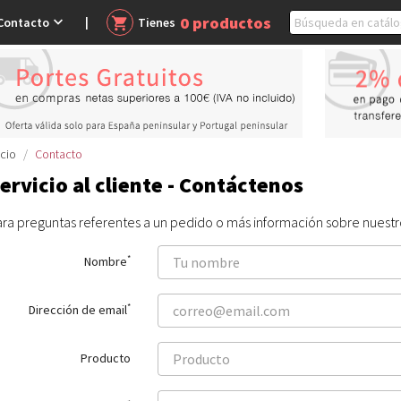
0
productos

Contacto
shopping_cart
Tienes
icio
Contacto
ervicio al cliente - Contáctenos
ara preguntas referentes a un pedido o más información sobre nuestr
*
Nombre
*
Dirección de email
Producto