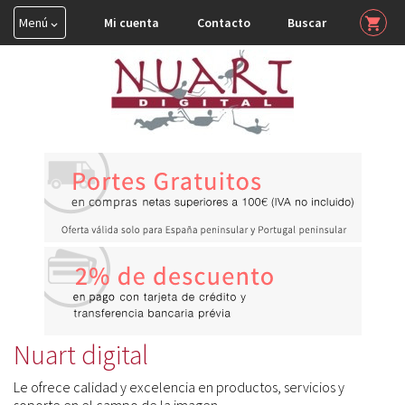
Menú
Mi cuenta
Contacto
Buscar
shopping_cart


HAHNEMUHLE

TINTA COLOR

CONSERVACIÓN

PERFILES ICC
Nuart digital
Le ofrece calidad y excelencia en productos, servicios y