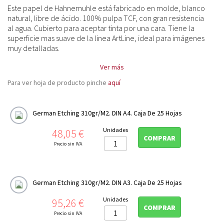
Museum Etching 350gr/m2
Este papel de Hahnemuhle está fabricado en molde, blanco
natural, libre de ácido. 100% pulpa TCF, con gran resistencia
FineArt Matt Deckle Edge (Papel con Barbas)

al agua. Cubierto para aceptar tinta por una cara. Tiene la
superficie mas suave de la linea ArtLine, ideal para imágenes
Fine Art Natural Line

muy detalladas.
Fine Art Canvas

Ver más
FineArt Premium Edition
Para ver hoja de producto pinche
aquí
Photo Digital

German Etching 310gr/m2. DIN A4. Caja De 25 Hojas
Impresion doble cara
Precio
Unidades
48,05 €
Album fotografia digital
COMPRAR

Precio sin IVA
Platinum Rag

Cajas archivo y conservación
German Etching 310gr/m2. DIN A3. Caja De 25 Hojas
Libretas de notas y bocetos

Precio
Unidades
95,26 €
COMPRAR
TINTA COLOR
Precio sin IVA
