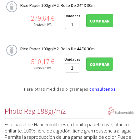
Rice Paper 100gr/m2. Rollo De 24" X 30m
Libretas de notas y bocetos

Precio
Unidades
279,64 €
TINTA COLOR

COMPRAR
Precio sin IVA
CONSERVACIÓN

PERFILES ICC
Rice Paper 100gr/m2. Rollo De 44 "x 30m
Precio
Unidades
510,17 €
COMPRAR
Precio sin IVA
Para otras medidas o gramajes
consúltenos
Photo Rag 188gr/m2
Este papel de Hahnemuhle es un bonito papel suave, blanco
brillante. 100% fibra de algodón, tiene gran resistencia al agua.
Permite la reproducción de una gama amplia de color. Puede