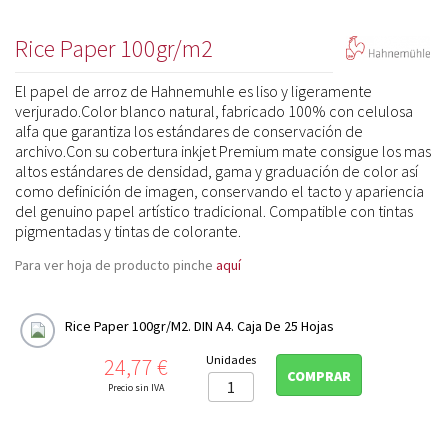
Photo Rag Book&Album 220gr/m2
Rice Paper 100gr/m2
Photo Rag Duo 276gr/m2
El papel de arroz de Hahnemuhle es liso y ligeramente
FineArt Matt-Textured

verjurado.Color blanco natural, fabricado 100% con celulosa
FineArt Matt Deckle Edge (Papel con Barbas)
alfa que garantiza los estándares de conservación de

archivo.Con su cobertura inkjet Premium mate consigue los mas
Fine Art Natural Line
altos estándares de densidad, gama y graduación de color así

como definición de imagen, conservando el tacto y apariencia
Fine Art Canvas
del genuino papel artístico tradicional. Compatible con tintas

pigmentadas y tintas de colorante.
FineArt Premium Edition
Para ver hoja de producto pinche
aquí
Photo Digital

Impresion doble cara
Rice Paper 100gr/m2. DIN A4. Caja De 25 Hojas
Album fotografia digital
Precio
Unidades
24,77 €

COMPRAR
Precio sin IVA
Platinum Rag

Cajas archivo y conservación