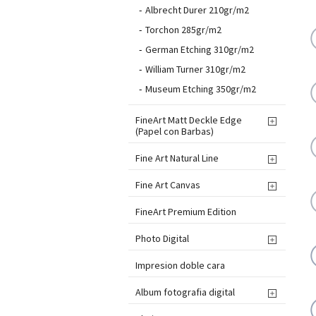
Albrecht Durer 210gr/m2
Torchon 285gr/m2
German Etching 310gr/m2
William Turner 310gr/m2
Museum Etching 350gr/m2
FineArt Matt Deckle Edge

(Papel con Barbas)
Fine Art Natural Line

Fine Art Canvas

FineArt Premium Edition
Photo Digital

Impresion doble cara
Album fotografia digital
