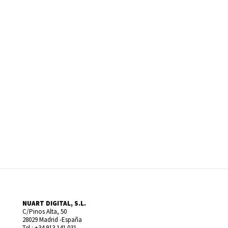
NUART DIGITAL, S.L.
C/Pinos Alta, 50
28029 Madrid -España
Tel.: +34 913 141 031