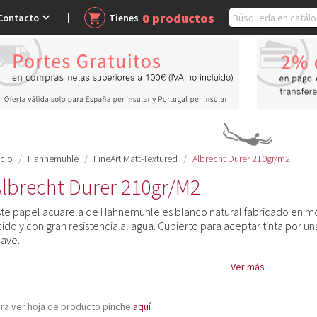
0
productos

Contacto
shopping_cart
Tienes
icio
Hahnemuhle
FineArt Matt-Textured
Albrecht Durer 210gr/m2
lbrecht Durer 210gr/m2
ste papel acuarela de Hahnemuhle es blanco natural fabricado en mo
ido y con gran resistencia al agua. Cubierto para aceptar tinta por un
uave.
Ver más
ra ver hoja de producto pinche
aquí