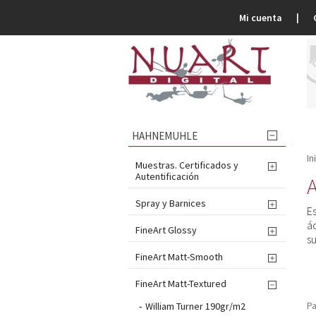
Mi cuenta
HAHNEMUHLE

In
Muestras. Certificados y

Autentificación
A
Spray y Barnices

E
ác
FineArt Glossy

s
FineArt Matt-Smooth

FineArt Matt-Textured

Pa
William Turner 190gr/m2