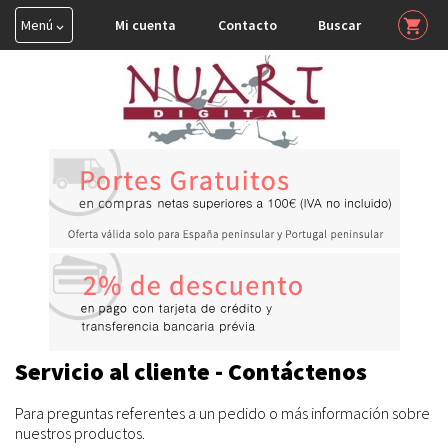
Menú
Mi cuenta
Contacto
Buscar
shopping_cart


HAHNEMUHLE

TINTA COLOR

CONSERVACIÓN

PERFILES ICC
Servicio al cliente - Contáctenos
Para preguntas referentes a un pedido o más información sobre
nuestros productos.