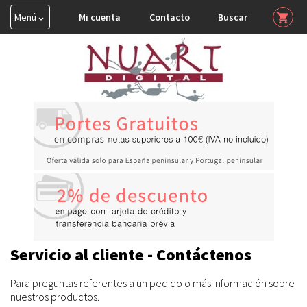
Menú
Mi cuenta
Contacto
Buscar
shopping_cart


HAHNEMUHLE

TINTA COLOR

CONSERVACIÓN

PERFILES ICC
Servicio al cliente - Contáctenos
Para preguntas referentes a un pedido o más información sobre
nuestros productos.